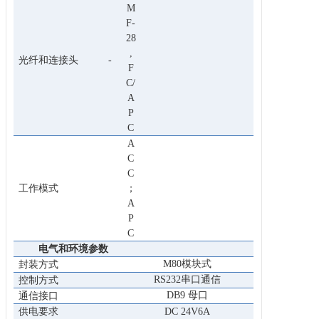
M
F-
28
,
光纤和连接头
-
F
C/
A
P
C
A
C
C
工作模式
；
A
P
C
电气和环境参数
M80模块式
封装方式
RS232串口通信
控制方式
DB9 母口
通信接口
供电要求
DC 24V6A