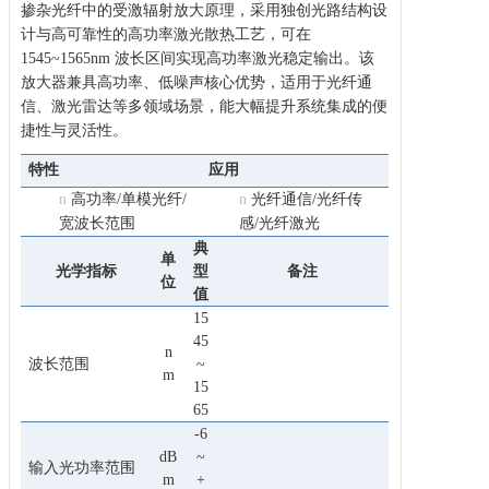
掺杂光纤中的受激辐射放大原理，采用独创光路结构设
计与高可靠性的高功率激光散热工艺，可在
1545~1565nm 波长区间实现高功率激光稳定输出。该
放大器兼具高功率、低噪声核心优势，适用于光纤通
信、激光雷达等多领域场景，能大幅提升系统集成的便
捷性与灵活性。
特性
应用
n
高功率/单模光纤/
n
光纤通信/光纤传
宽波长范围
感/光纤激光
典
单
光学指标
型
备注
位
值
15
45
n
波长范围
~
m
15
65
-6
dB
~
输入光功率范围
m
+