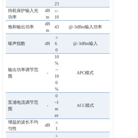
23
待机保护输入光
dB
≤-
功率
m
10
dB
饱和输出功率
43
@-3dBm输入功率
m
≤
噪声指数
dB
6.
@-3dBm输入
0
10
%
输出功率调节范
~
-
APC模式
围
10
0
%
0
泵浦电流调节范
~I
-
ACC模式
围
m
ax
增益的波长不均
≤
dB
匀性
1
≤