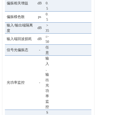
偏振相关增益
dB
0.
5
0.
偏振模色散
ps
5
输入/输出端隔离
>
dB
度
35
≤-
输入端回波损耗
dB
50
任
信号光偏振态
-
意
输
入
、
输
出
光功率监控
-
光
功
率
监
控
S